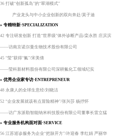
36 打破“创新孤岛”的“翠湖模式”
产业龙头与中小企业创新的双向奔赴
/莫子迪
»
专精特新
·SPECIALIZATION
42 专注研发创新 打造“世界级”体外诊断产品/栾永胜 庄滨滨
——访南京诺尔曼生物技术股份有限公司
45 “莹”获得“氟”/宋美倩
——莹科新材料股份有限公司深耕氟化工领域纪实
» 优秀企业家专访·ENTREPRENEUR
48 永康人的全球生意经/刘晓洁
52 “企业发展就该有点冒险精神”/张兴莎 杨抒怀
——访广东派勒智能纳米科技股份有限公司董事长雷立猛
»
专业服务机构面对面
·SERVICE
56 江苏巡诊服务为企业“把脉开方”/许迎春 李红娟 严丽华