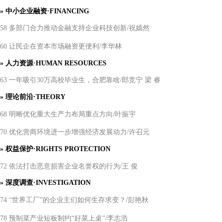
»
中小企业融资
·FINANCING
58 多部门合力推动金融支持企业科技创新/祝嫣然
60 让民企在资本市场融资更便利/李华林
»
人力资源
·HUMAN RESOURCES
63 一年吸引30万高校毕业生，合肥靠啥/郎竞宁 梁 睿
»
理论前沿
·THEORY
68 明晰优化重大生产力布局重点方向/叶振宇
70 优化营商环境进一步增强经济发展动力/许召元
»
权益保护
·RIGHTS PROTECTION
72 依法打击恶意损害企业名誉权的行为/王 俊
»
深度调查
·INVESTIGATION
74 “世界工厂”的企业主们如何生存求变？/彭艳秋
78 预制菜产业短板制约“好菜上桌”/李志浩