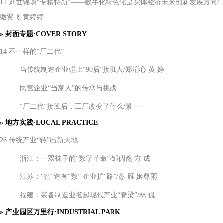
11 刘世锦谈“专精特新”——数字化绿色化是实体经济未来创新发展方向/
缴翼飞 黄婷婷
»
封面专题
·COVER STORY
14 不一样的“厂二代”
当传统制造企业碰上
“90后”接班人/郑淯心 黄 婷
民营企业
“当家人”的传承与挑战
“厂二代”接班后，工厂改变了什么/景 一
»
地方实践
·LOCAL PRACTICE
26 传统产业“转”出新天地
浙江：一双袜子的
“数字革命”/邹倜然 方 成
江苏：
“智”造有“数” 企业扩“路”/苏 雁 姬尊雨
福建：装备制造业挺起现代产业
“脊梁”/林 侃
»
产业园区万里行
·INDUSTRIAL PARK