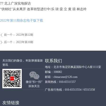
77 北上广深实地探访
“供销社”从未离开 改革转型进行中/乐 琰 栾 立 黄 琼 林志吟
2022年第11期杂志电子版下载
前一个：
2022年第12期
ꄴ
后一个：
2022年第10期
ꄲ
联系我们
关注我们的微信， 时刻掌握最新
资讯
地址：北京市海淀区枫蓝国际中心A座1111室
邮编：100082
邮箱：chinacsme@126.com
微信“扫一扫”
新闻热线：010-65511557
添加关注
广告发行热线：010-65513554 / 65515358
友情链接