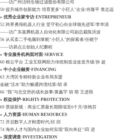
——访广州洁特生物过滤股份有限公司
50 提升城市创新能力 培育更多“小巨人”企业/肖隆平 查志远
» 优秀企业家专访·ENTREPRENEUR
52 跨界勇闯机器人行业 坚守初心向全球领先进军/李华清
——访广东嘉腾机器人自动化有限公司副总裁陈洪波
56 从买卖二手电脑到掌舵“小巨人”的探索者/任晓宁
——访易点云创始人纪鹏程
» 专业服务机构面对面·SERVICE
60 根云平台 工业互联网助力传统制造业改造升级/孙 超
» 中小企业融资·FINANCING
63 大湾区专精特新企业布局东盟
金融“活水”助力畅通跨境结算/胡 录
66 “我”与北交所的成长故事/黄鑫宇 胡 萌 王进雨
» 权益保护·RIGHTS PROTECTION
69 票据新规：商业汇票最长期限缩至6个月/张艳芬
» 人力资源·HUMAN RESOURCES
72 开启数字人才刚需时代/邱 玥
74 海外人才与国内企业如何实现“双向奔赴”/田 进
» 深度调查·INVESTIGATION