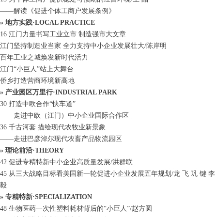
——解读《促进个体工商户发展条例》
» 地方实践·LOCAL PRACTICE
16 江门力量书写工业立市 制造强市大文章
江门坚持制造业当家 全力支持中小企业发展壮大/陈岸明
百年工业之城焕发新时代活力
江门“小巨人”站上大舞台
侨乡打造营商环境新高地
» 产业园区万里行·INDUSTRIAL PARK
30 打造中欧合作“快车道”
——走进中欧（江门）中小企业国际合作区
36 千古河套 描绘现代农牧业新景象
——走进巴彦淖尔现代农畜产品物流园区
» 理论前沿·THEORY
42 促进专精特新中小企业高质量发展/洪群联
45 从三大战略目标看美国新一轮促进小企业发展五年规划/龙 飞 巩 键 李
毅
» 专精特新·SPECIALIZATION
48 生物医药一次性塑料耗材背后的“小巨人”/赵方圆